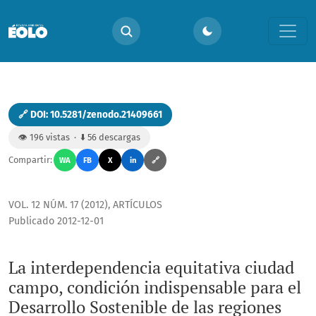
La interdependencia equitativa ciudad campo, condición in
🔗 DOI: 10.5281/zenodo.21409661
👁️ 196 vistas · ⬇️ 56 descargas
Compartir:
WA
FB
X
in
🔗
VOL. 12 NÚM. 17 (2012)
,
ARTÍCULOS
Publicado 2012-12-01
La interdependencia equitativa ciudad
campo, condición indispensable para el
Desarrollo Sostenible de las regiones