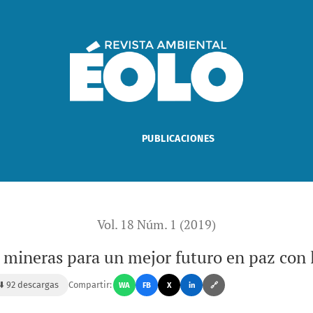
 paz con la naturaleza
PUBLICACIONES
Vol. 18 Núm. 1 (2019)
 mineras para un mejor futuro en paz con 
 ⬇️ 92 descargas
Compartir:
WA
FB
X
in
🔗