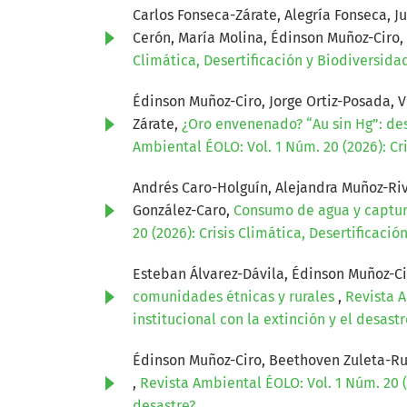
Carlos Fonseca-Zárate, Alegría Fonseca, J
Cerón, María Molina, Édinson Muñoz-Ciro,
Climática, Desertificación y Biodiversida
Édinson Muñoz-Ciro, Jorge Ortiz-Posada, 
Zárate,
¿Oro envenenado? “Au sin Hg”: des
Ambiental ÉOLO: Vol. 1 Núm. 20 (2026): Cri
Andrés Caro-Holguín, Alejandra Muñoz-Riv
González-Caro,
Consumo de agua y captur
20 (2026): Crisis Climática, Desertificaci
Esteban Álvarez-Dávila, Édinson Muñoz-Ci
comunidades étnicas y rurales
,
Revista A
institucional con la extinción y el desastr
Édinson Muñoz-Ciro, Beethoven Zuleta-Ru
,
Revista Ambiental ÉOLO: Vol. 1 Núm. 20 (2
desastre?