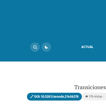
Transiciones mineras para un mejor futuro en
ACTUAL
Transiciones
🔗 DOI: 10.5281/zenodo.21406278
👁️ 176 vistas ·