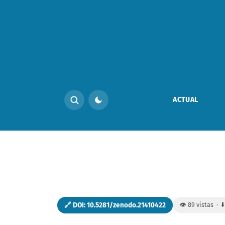
Página Legal — Vol. 1 Núm. 20 (2026)
ACTUAL
🔗 DOI: 10.5281/zenodo.21410422
👁️ 89 vistas · 