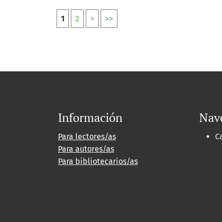
1
2
>
>>
Información
Nav
Para lectores/as
C
Para autores/as
Para bibliotecarios/as