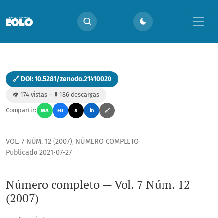
Número completo — Vol. 7 Núm. 12 (2007)
🔗 DOI: 10.5281/zenodo.21410020
👁️ 174 vistas · ⬇️ 186 descargas
Compartir:
WA
FB
X
in
🔗
VOL. 7 NÚM. 12 (2007)
,
NÚMERO COMPLETO
Publicado 2021-07-27
Número completo — Vol. 7 Núm. 12
(2007)