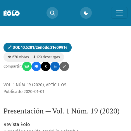
Presentación — Vol. 1 Núm. 19 (2020)
🔗 DOI: 10.5281/zenodo.21409914
👁️ 670 vistas · ⬇️ 120 descargas
Compartir:
WA
FB
X
in
🔗
VOL. 1 NÚM. 19 (2020)
,
ARTÍCULOS
Publicado 2020-01-01
Presentación — Vol. 1 Núm. 19 (2020)
Revista Éolo