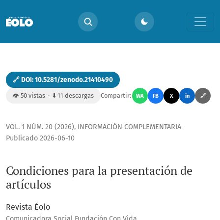
Condiciones para la presentación de artículos
🔗 DOI: 10.5281/zenodo.21410490
👁️ 50 vistas · ⬇️ 11 descargas
Compartir:
WA
FB
X
in
🔗
VOL. 1 NÚM. 20 (2026)
,
INFORMACIÓN COMPLEMENTARIA
Publicado 2026-06-10
Condiciones para la presentación de
artículos
Revista Éolo
Comunicadora Social Fundación Con Vida