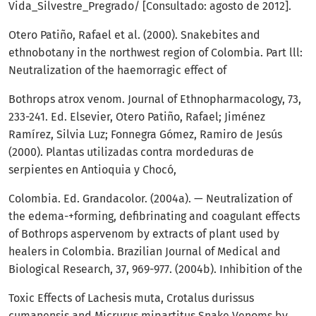
Vida_Silvestre_Pregrado/ [Consultado: agosto de 2012].
Otero Patiño, Rafael et al. (2000). Snakebites and
ethnobotany in the northwest region of Colombia. Part lll:
Neutralization of the haemorragic effect of
Bothrops atrox venom. Journal of Ethnopharmacology, 73,
233-241. Ed. Elsevier, Otero Patiño, Rafael; Jiménez
Ramírez, Silvia Luz; Fonnegra Gómez, Ramiro de Jesús
(2000). Plantas utilizadas contra mordeduras de
serpientes en Antioquia y Chocó,
Colombia. Ed. Grandacolor. (2004a). — Neutralization of
the edema-+forming, defibrinating and coagulant effects
of Bothrops aspervenom by extracts of plant used by
healers in Colombia. Brazilian Journal of Medical and
Biological Research, 37, 969-977. (2004b). Inhibition of the
Toxic Effects of Lachesis muta, Crotalus durissus
cumanensis and Micrurus mipartitus Snake Venoms by