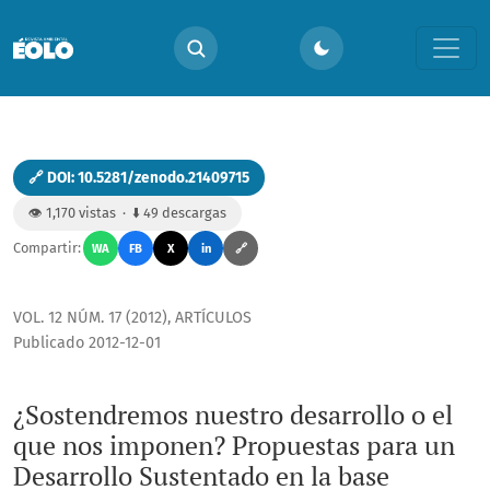
¿Sostendremos nuestro desarrollo o el que nos imponen? Pro
🔗 DOI: 10.5281/zenodo.21409715
👁️ 1,170 vistas · ⬇️ 49 descargas
Compartir:
WA
FB
X
in
🔗
VOL. 12 NÚM. 17 (2012)
,
ARTÍCULOS
Publicado 2012-12-01
¿Sostendremos nuestro desarrollo o el
que nos imponen? Propuestas para un
Desarrollo Sustentado en la base