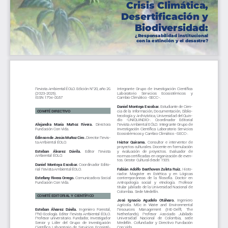
Crisis Climática,
Desertificación y
Biodiversidad:
¿Responsabilidad institucional
con la extinción y el desastre?
Revista Ambiental ÉOLO. Edición N°20, año 26 
Integrante  Grupo  de  Investigación  Científica 
(2023-2025).
Laboratorio   Servicios   Ecosistémicos   y 
ISSN 1794-8657  
Cambio Climático -SECC-.
Daniel Montoya Escobar. 
Estudiante de Cien-
  COMITÉ DIRECTIVO
cia de la Información, Documentación, Biblio-
tecología y Archivística, Universidad del Quin-
dío    -UNIQUINDÍO-.    Coordinador    Editorial    
Alejandra   María   Muñoz   Rivera.
   Directora   
Revista Ambiental EÓLO. Integrante Grupo de 
Fundación Con Vida.
Investigación Científica Laboratorio Servicios 
Ecosistémicos y Cambio Climático -SECC-.
Édinson de Jesús Muñoz Ciro. 
Director Revis-
ta Ambiental ÉOLO. 
Héctor  Quirama.
  Consultor  e  interventor  de  
proyectos culturales. Docente en formulación 
Esteban    Álvarez    Dávila.
    Editor    Revista    
y   evaluación   de   proyectos.   Evaluador   de   
Ambiental ÉOLO. 
normas certificadas en organización de even
-
tos. Gestor Cultural desde 1989.
Daniel  Montoya  Escobar.
  Coordinador  Edito-
rial Revista Ambiental ÉOLO.
Fabián Adolfo Beethoven Zuleta Ruíz.
 Histo-
riador.  Magister  en  Estética  y  en  Lógicas 
Estefany Rivera Orrego. 
Comunicadora Social 
contemporáneas  de  la  filosofía.  Doctor  en 
Fundación Con Vida.
Antropología   social   y   etnología.   Profesor   
titular  jubilado  de  la  Universidad  Nacional  de  
Colombia. Sede Medellín.
  COMITÉ EDITORIAL Y CIENTÍFICO
José   Ignacio   Agudelo   Otálvaro.   
Ingeniero 
Agrícola.  MSc  in  Water  and  Environmental  
Esteban  Álvarez  Dávila.  
Ingeniero  Forestal,  
Resources     Management     (IHE-Delft,     The     
PhD Ecología. Editor Revista Ambiental ÉOLO. 
Netherlands).   Profesor   Asociado   Jubilado   
Profesor universitario. Fundador, Investigador 
Universidad   Nacional   de   Colombia,   sede   
Senior  y  Líder  del  Grupo  de  Investigación  
Medellín.  Cofundador  y  Directivo  Fundación  
Científica Laboratorio de Servicios Ecosisté
-
Con Vida.