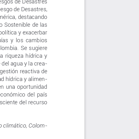
esgos de Desastres 
iesgo de Desastres, 
américa, destacando 
o Sostenible de las 
olítica y exacerbar 
ías  y  los  cambios 
Mu
lombia. Se sugiere 
la
te
a riqueza hídrica y 
el 
 del agua y la crea
-
Re
 gestión reactiva de 
po
ad hídrica y alimen
-
me
 en una oportunidad 
se
 económico del país 
de
ciente del recurso 
Re
que
na
tr
io climático, Colom-
vos
sa