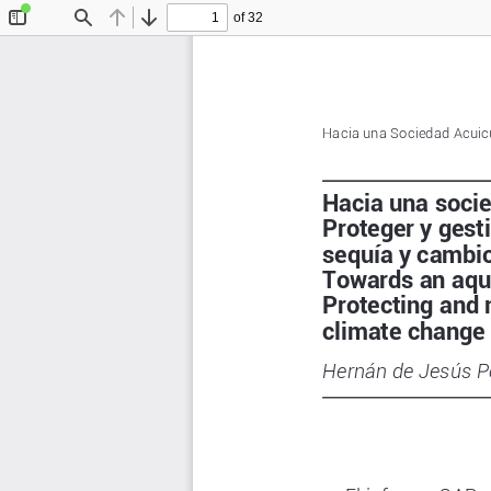
of 32
Toggle
Find
Previous
Next
Sidebar
Hacia una Sociedad Acuicul
Hacia una socied
Proteger y gest
sequía y cambio
Towards an aquac
Protecting and 
climate change
Hernán de Jesús P