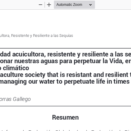
Zoom
Zoom
Out
In
tora, Resistente y Resiliente a las Seq
uías
ad acuicultora, resistente y resiliente a las s
ionar nuestras aguas para perpetuar la Vida, e
 climático
ulture society that is resistant and resilient
managing our water to perpetuate life in times
orras Gallego
Resumen