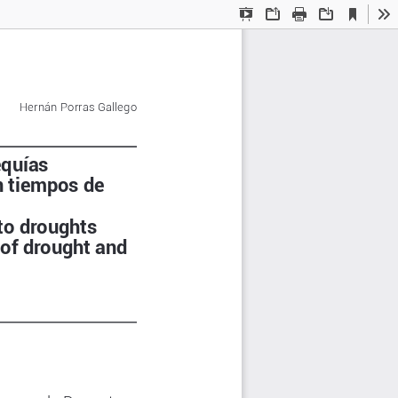
Current
Presentation
Open
Print
Download
To
View
Mode
Hernán Porras Gallego
So
equías
pot
n tiempos de 
ca
lo
 to droughts
no
 of drought and 
eff
ce 
wa
str
ec
re