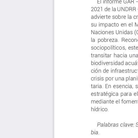
El informe GAR -
2021 de la UNDRR -
advierte sobre la 
su impacto en el 
Naciones Unidas (O
la  pobreza.  Recono
sociopolíticos, e
transitar hacia un
biodiversidad acuát
ción de infraestruc
crisis por una plan
taria. En esencia,
estratégica para el
mediante el foment
hídrico.
Palabras clave: 
bia.