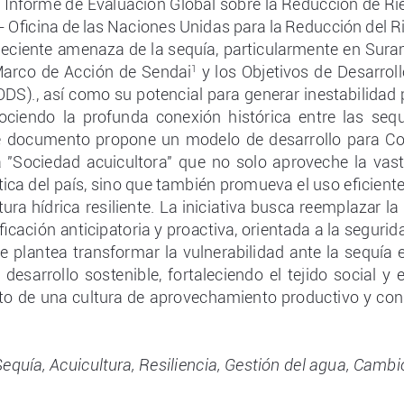
 Informe de Evaluación Global sobre la Reducción de Ri
 Oficina de las Naciones Unidas para la Reducción del R
creciente amenaza de la sequía, particularmente en Sur
 y los Objetivos de Desarroll
Marco de Acción de Sendai
1
DS)., así como su potencial para generar inestabilidad p
ciendo  la  profunda  conexión  histórica  entre  las  sequ
ste documento propone un modelo de desarrollo para Co
a "Sociedad acuicultora" que no solo aproveche la vast
ica del país, sino que también promueva el uso eficiente
tura hídrica resiliente. La iniciativa busca reemplazar la
ificación anticipatoria y proactiva, orientada a la segurid
 se plantea transformar la vulnerabilidad ante la sequía
 desarrollo sostenible, fortaleciendo el tejido social y
o de una cultura de aprovechamiento productivo y cons
Sequía, Acuicultura, Resiliencia, Gestión del agua, Camb