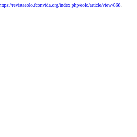
https://revistaeolo.fconvida.org/index.php/eolo/article/view/868
.