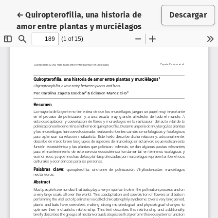
Volver a los detalles del artículo
←
Quiropterofilia, una historia de
Descargar
amor entre plantas y murciélagos