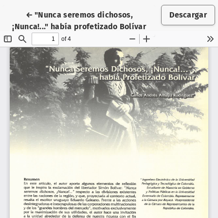
Volver a los detalles del artículo
←
"Nunca seremos dichosos,
Descargar
¡Nunca!..." había profetizado Bolívar