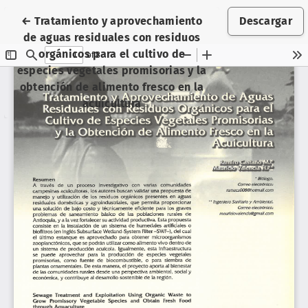
Volver a los detalles del artículo
←
Tratamiento y aprovechamiento
Descargar
de aguas residuales con residuos
orgánicos para el cultivo de
especies vegetales promisorias y la
obtención de alimento fresco en la
acuicultura