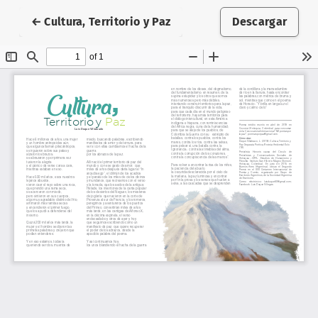
Volver a los detalles del artículo
←
Cultura, Territorio y Paz
Descargar